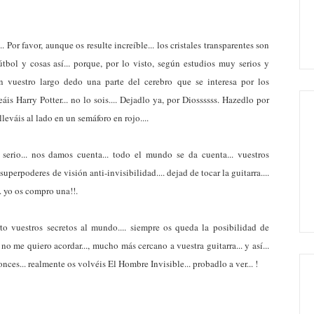
. Por favor, aunque os resulte increíble... los cristales transparentes son
útbol y cosas así... porque, por lo visto, según estudios muy serios y
n vuestro largo dedo una parte del cerebro que se interesa por los
eáis Harry Potter... no lo sois.... Dejadlo ya, por Diossssss. Hazedlo por
lleváis al lado en un semáforo en rojo....
 serio... nos damos cuenta... todo el mundo se da cuenta... vuestros
perpoderes de visión anti-invisibilidad.... dejad de tocar la guitarra....
.. yo os compro una!!.
o vuestros secretos al mundo.... siempre os queda la posibilidad de
o me quiero acordar..., mucho más cercano a vuestra guitarra... y así...
onces... realmente os volvéis El Hombre Invisible... probadlo a ver... !