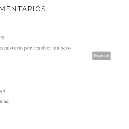
OMENTARIOS
:10
n misterio por resolver! un beso
Responder
:49
n asi