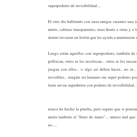
superpoderes de invisibilidad....
El otro día hablando con unas amigas creamos una i
metro, cabinas transparentes, unas frente a otras y a lo
dentro tuvieran un botón que les ayuda a mantenerse mir
Luego están aquellos con superpoderes, también de inv
pellizcan, otros se los recolocan... otros se los rasca
juegan con ellos... o algo así deben hacer... no sé..
invisibles... ningún ser humano sin super poderes pod
tiene ser un superhéroe con poderes de invisibilidad...
nunca he hecho la prueba, pero seguro que si ponemo
metía también el "freno de mano".... menos mal que 
no.....