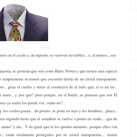
ten en el coche y, de repente, se vuelven invisibles... o, al menos... eso
mayoría, se piensan que son como Harry Potter y que tienen una especie
lo simplemente se tienen que esconder detrás de un cristal transparente.
... giras el cuello y miras al conductor de al lado..que, si es un tío...
 nariz... y por qué? pues porque, en el fondo, se piensan que son El
 pues ya nadie los puede ver.. cómo no?...
y los coches pasan... de pronto, se pone en rojo y los hombres... placa...
uen urgando hasta que el semáforo se vuelve a poner en verde.... que de
e mano" y ala... Y da igual que te los quedes mirando.. porque ellos van
 están totalmente protegidos por su cristal transparente.... tienen