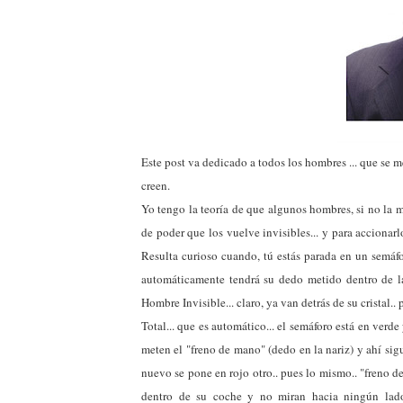
Este post va dedicado a todos los hombres ... que se me
creen.
Yo tengo la teoría de que algunos hombres, si no la 
de poder que los vuelve invisibles... y para accionar
Resulta curioso cuando, tú estás parada en un semáforo
automáticamente tendrá su dedo metido dentro de la
Hombre Invisible... claro, ya van detrás de su cristal..
Total... que es automático... el semáforo está en verde 
meten el "freno de mano" (dedo en la nariz) y ahí sig
nuevo se pone en rojo otro.. pues lo mismo.. "freno d
dentro de su coche y no miran hacia ningún lado...