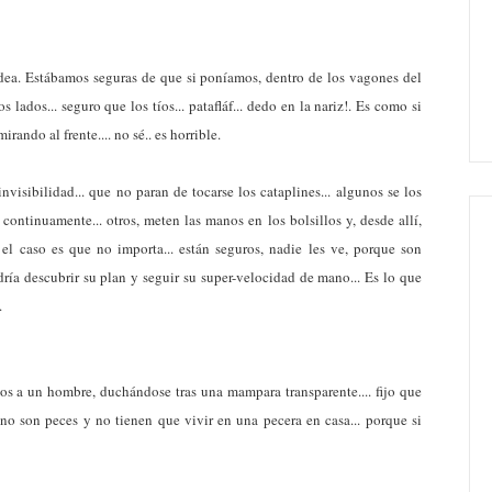
dea. Estábamos seguras de que si poníamos, dentro de los vagones del
s lados... seguro que los tíos... patafláf... dedo en la nariz!. Es como si
ando al frente.... no sé.. es horrible.
isibilidad... que no paran de tocarse los cataplines... algunos se los
n continuamente... otros, meten las manos en los bolsillos y, desde allí,
. el caso es que no importa... están seguros, nadie les ve, porque son
ría descubrir su plan y seguir su super-velocidad de mano... Es lo que
.
s a un hombre, duchándose tras una mampara transparente.... fijo que
no son peces y no tienen que vivir en una pecera en casa... porque si