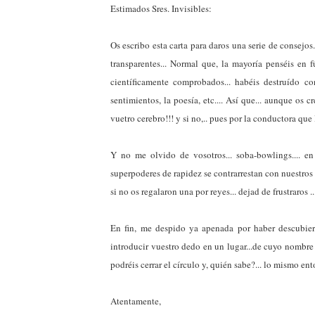
Estimados Sres. Invisibles:
Os escribo esta carta para daros una serie de consejos..
transparentes... Normal que, la mayoría penséis en f
científicamente comprobados... habéis destruído co
sentimientos, la poesía, etc.... Así que... aunque os cr
vuetro cerebro!!! y si no,.. pues por la conductora que 
Y no me olvido de vosotros... soba-bowlings.... en
superpoderes de rapidez se contrarrestan con nuestros su
si no os regalaron una por reyes... dejad de frustraros .
En fin, me despido ya apenada por haber descubiert
introducir vuestro dedo en un lugar...de cuyo nombre n
podréis cerrar el círculo y, quién sabe?... lo mismo ent
Atentamente,