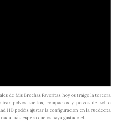
ales de Mis Brochas Favoritas, hoy os traigo la tercera
licar polvos sueltos, compactos y polvos de sol o
ad HD podéis ajustar la configuración en la ruedecita
 nada más, espero que os haya gustado el...