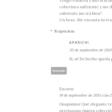
Tengo rosácea y uso la la d
cobertura suficiente y me d
cubriente me irá bien?
Un beso. Me encanta tu tra
Respuestas
APARICHI
20 de septiembre de 2013 
Si, si! De hecho queda 
Responder
Encarni
19 de septiembre de 2013 a las 2
Guapísima! Qué elegante te v
precioooso (nueva colecció