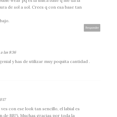
ouble wear pq es la única base q me da la
ura de sol a sol. Crees q con esa base tan
bajo.
Responder
a las 8:36
genial y has de utilizar muy poquita cantidad .
0:17
es con ese look tan sencillo, el labial es
n de BB?). Muchas gracias por toda la