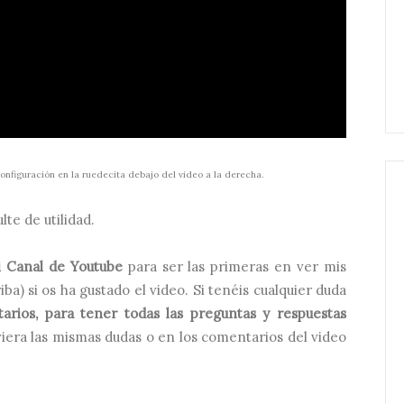
onfiguración en la ruedecita debajo del video a la derecha.
lte de utilidad.
Mi Canal de Youtube
para ser las primeras en ver mis
iba) si os ha gustado el video. Si tenéis cualquier duda
arios, para tener todas las preguntas y respuestas
viera las mismas dudas o en los comentarios del video