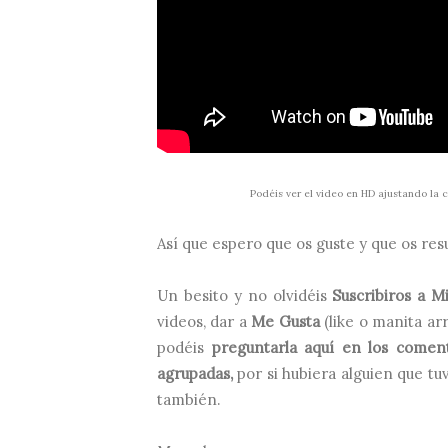
Podéis ver el video en HD ajustando la c
Así que espero que os guste y que os resu
Un besito y no olvidéis
Suscribiros a 
videos, dar a
Me Gusta
(like o manita arr
podéis
preguntarla aquí en los coment
agrupadas,
por si hubiera alguien que tu
también.