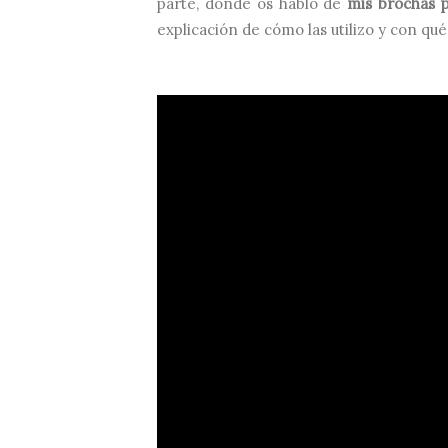
parte, donde os hablo de
mis brochas pr
explicación de cómo las utilizo y con qué