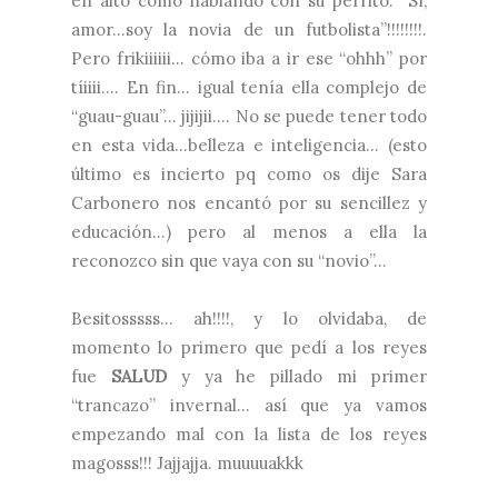
en alto como hablando con su perrito: “Sí,
amor…soy la novia de un futbolista”!!!!!!!!.
Pero frikiiiiii… cómo iba a ir ese “ohhh” por
tíiiii…. En fin… igual tenía ella complejo de
“guau-guau”… jijijii…. No se puede tener todo
en esta vida…belleza e inteligencia… (esto
último es incierto pq como os dije Sara
Carbonero nos encantó por su sencillez y
educación…) pero al menos a ella la
reconozco sin que vaya con su “novio”…
Besitosssss… ah!!!!, y lo olvidaba, de
momento lo primero que pedí a los reyes
fue
SALUD
y ya he pillado mi primer
“trancazo” invernal… así que ya vamos
empezando mal con la lista de los reyes
magosss!!! Jajjajja. muuuuakkk