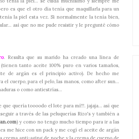
 tenía la piel... se cuida muchísimo y siempre me
 pero es que el otro día tenía que maquillarla para un
nía la piel esta vez. Si normalmente la tenía bien,
lar... así que no me pude resistir y le pregunté cómo
ro
. Resulta que su marido ha creado una línea de
(tienen tanto aceite 100% puro en varios tamaños,
te de argán es el principio activo). De hecho me
ra el cuerpo, para el pelo, las manos, como after sun...
maduras o como antiestrías...
e que quería toooodo el lote para mí!!!. jajaja... así que
seguir a través de las peluquerías Rizo's y también a
an.com
) y como no tengo mucho tiempo para ir a las
 pues me hice con un pack y me cogí el aceite de argán
la crema anti-aging de noche y la crema de cuerpo de