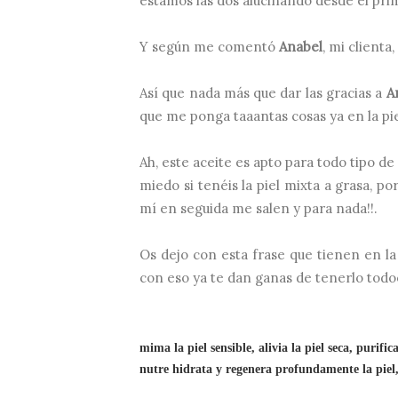
estamos las dos alucinando desde el pri
Y según me comentó
Anabel
, mi clienta
Así que nada más que dar las gracias a
A
que me ponga taaantas cosas ya en la piel
Ah, este aceite es apto para todo tipo d
miedo si tenéis la piel mixta a grasa, p
mí en seguida me salen y para nada!!.
Os dejo con esta frase que tienen en l
con eso ya te dan ganas de tenerlo todoooo
mima la piel sensible, alivia la piel seca, purific
nutre hidrata y regenera profundamente la piel