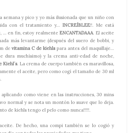
una semana y pico y yo más ilusionada que un niño con
da con el tratamiento y...
INCREÍBLEE
!!. Me está
, ... en fin, estoy realmente
ENCANTADAAA
. El aceite
ada más levantarme (después del suero de bobbi, y
rum de
vitamina C de kiehls
para antes del maquillaje...
me dura muchísimo) y la crema anti-edad de noche,
 Kiehl´s
. La crema de cuerpo también es maravillosa,
tamente el aceite, pero como cogí el tamaño de 30 ml
).
y aplicando como viene en las instrucciones, 30 mins
lavo normal y se nota un montón lo suave que lo deja.
to de kiehls tengo el pelo como nunca!!!!!.
aceite. De hecho, una compi también se lo cogió y