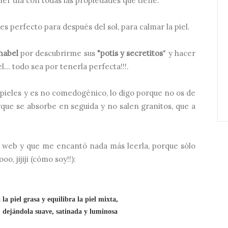
mer día con todas las propiedades que tiene.
, es perfecto para después del sol, para calmar la piel.
nabel
por descubrirme sus
"potis y secretitos
" y hacer
... todo sea por tenerla perfecta!!!.
e pieles y es no comedogénico, lo digo porque no os de
orque se absorbe en seguida y no salen granitos, que a
a web y que me encantó nada más leerla, porque sólo
, jijiji (cómo soy!!):
a la piel grasa y equilibra la piel mixta,
, dejándola suave, satinada y luminosa