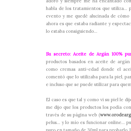
adoro y siempre me ha encantado cómo
habla de los tratamientos que utiliza...
evento y me quedé alucinada de cómo te
ahora es que estaba radiante y espectacu
lo estaba consiguiendo...
Su secreto: Aceite de Argán 100% pu
productos basados en aceite de argán 
como cremas anti-edad donde el acei
comentó que lo utilizaba para la piel, pa
e incluso que se puede utilizar para que
El caso es que tal y como vi su piel le dij
me dijo que los productos los podía con
través de su página web (
www.orodearg
pelus... y lo mío es funcionar online...
puro en tamaño de 30ml para probarlo, 