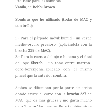
Pre-base para las sombras:
Vanila
, de
Bobbi Brown.
Sombras que he utilizado (todas de MAC y
con brillo):
1.- Para el párpado móvil: humid - un verde
medio-oscuro precioso. (aplicándola con la
brocha
239
de
MAC
).
2.- Para la cuenca del ojo o banana y el final
del ojo:
Sketch
- un tono entre marron-
ocre-berenjena...aplicado con el mismo
pincel que la anterior sombra.
Ambos se difuminan por la parte de arriba
donde existe el corte con la
brocha 227
de
MAC, que es más gruesa y me gusta mucho
para "borrar" las marcas. Pero también sirve